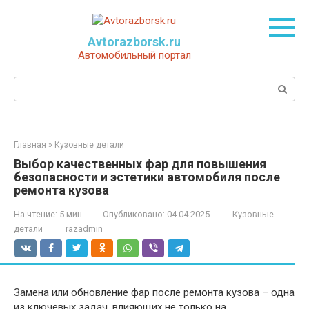
Перейти
к
контенту
Avtorazborsk.ru
Автомобильный портал
Поиск:
Главная
»
Кузовные детали
Выбор качественных фар для повышения
безопасности и эстетики автомобиля после
ремонта кузова
На чтение:
5 мин
Опубликовано:
04.04.2025
Кузовные
детали
razadmin
Замена или обновление фар после ремонта кузова – одна
из ключевых задач, влияющих не только на