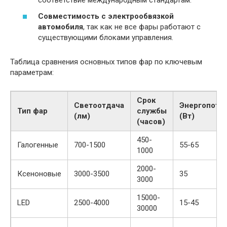
соответствие международным стандартам.
Совместимость с электрообвязкой
автомобиля
, так как не все фары работают с
существующими блоками управления.
Таблица сравнения основных типов фар по ключевым
параметрам:
Срок
Светоотдача
Энергопотр
Тип фар
службы
(лм)
(Вт)
(часов)
450-
Галогенные
700-1500
55-65
1000
2000-
Ксеноновые
3000-3500
35
3000
15000-
LED
2500-4000
15-45
30000