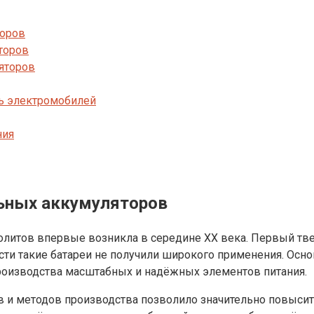
торов
торов
яторов
ть электромобилей
ния
льных аккумуляторов
олитов впервые возникла в середине XX века. Первый тве
ости такие батареи не получили широкого применения. Ос
оизводства масштабных и надёжных элементов питания.
 и методов производства позволило значительно повысить