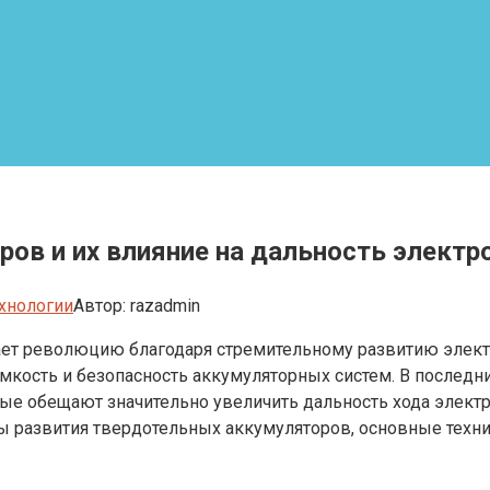
ов и их влияние на дальность элект
хнологии
Автор:
razadmin
т революцию благодаря стремительному развитию элект
ёмкость и безопасность аккумуляторных систем. В послед
рые обещают значительно увеличить дальность хода элект
пы развития твердотельных аккумуляторов, основные техн