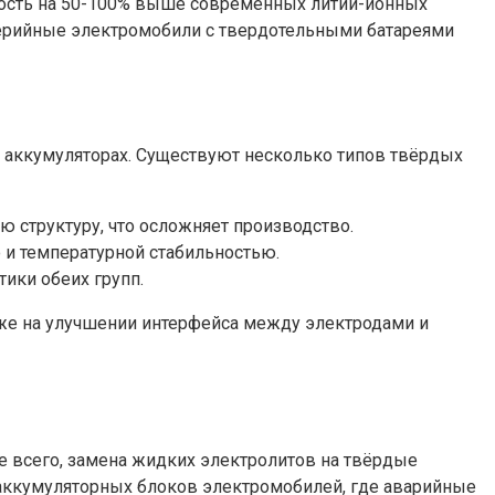
мкость на 50-100% выше современных литий-ионных
 серийные электромобили с твердотельными батареями
х аккумуляторах. Существуют несколько типов твёрдых
 структуру, что осложняет производство.
и температурной стабильностью.
ики обеих групп.
кже на улучшении интерфейса между электродами и
 всего, замена жидких электролитов на твёрдые
х аккумуляторных блоков электромобилей, где аварийные