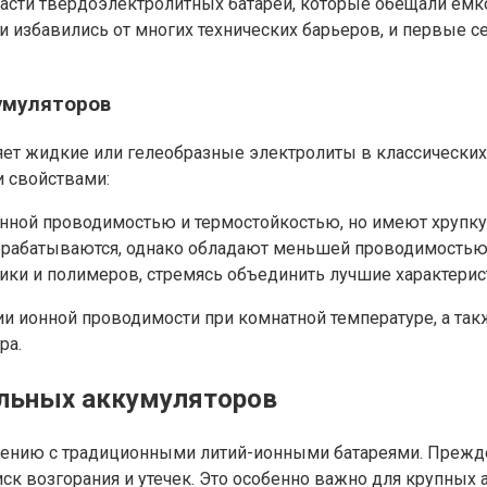
области твёрдоэлектролитных батарей, которые обещали ё
ии избавились от многих технических барьеров, и первые
умуляторов
яет жидкие или гелеобразные электролиты в классически
 свойствами:
ной проводимостью и термостойкостью, но имеют хрупкую
обрабатываются, однако обладают меньшей проводимостью 
ки и полимеров, стремясь объединить лучшие характерист
ии ионной проводимости при комнатной температуре, а та
ра.
ельных аккумуляторов
нению с традиционными литий-ионными батареями. Прежде
иск возгорания и утечек. Это особенно важно для крупны