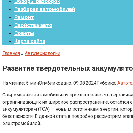
Обзоры разборок
Разборки автомобилей
Ремонт
Свойства авто
Советы
Карта сайта
Главная
»
Автотехнологии
Развитие твердотельных аккумулятор
На чтение:
5 мин
Опубликовано:
09.08.2024
Рубрика:
Автоте
Современная автомобильная промышленность переживае
ограничивающих их широкое распространение, остаётся 
аккумуляторам (ТСА) — новым источникам энергии, кото
безопасности. В данной статье подробно рассмотрим эта
электромобилей.