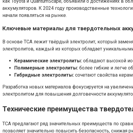
как Toyota и QuantumScape, объявили о достижениях в 
аккумуляторов. К 2024 году производственные технолог
начали появляться на рынке.
Ключевые материалы для твердотельных акк
В основе ТСА лежит твёрдый электролит, который замен
электролитов, каждый из которых обладает уникальными
Керамические электролиты:
обладают высокой ион
Полимерные электролиты:
более гибкие и легче 
Гибридные электролиты:
сочетают свойства керами
Разработка новых материалов фокусируется на увеличен
электролитом для повышения долговечности аккумулято
Технические преимущества твердот
ТСА предлагают ряд значительных преимуществ по срав
позволяет значительно повысить безопасность, снижая р