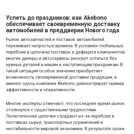
Успеть до праздников: как Akebono
обеспечивает своевременную доставку
автомобилей в преддверии Нового года
Рынок автозапчастей и поставок автомобилей
переживает непростые времена. В условиях глобальных
перебоев в цепочках поставок и дефицита компонентов
многие дилеры и автосервисы рискуют остаться без
нужных деталей и машин к наступающим праздникам. В
такой ситуации особое значение приобретает
возможность своевременной доставки продукции, и
именно здесь компания Akebono демонстрирует пример
эффективности и оперативности.
Многие эксперты отмечают, что последнее время рынок
столкнулся с существенными трудностями.
Логистические цепочки страдают из-за перебоев в
поставках сырья, транспортных ограничений и
нестабильности мировой экономики. В результате сроки