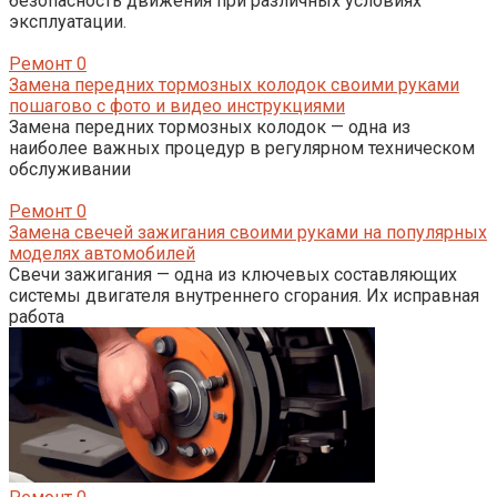
безопасность движения при различных условиях
эксплуатации.
Ремонт
0
Замена передних тормозных колодок своими руками
пошагово с фото и видео инструкциями
Замена передних тормозных колодок — одна из
наиболее важных процедур в регулярном техническом
обслуживании
Ремонт
0
Замена свечей зажигания своими руками на популярных
моделях автомобилей
Свечи зажигания — одна из ключевых составляющих
системы двигателя внутреннего сгорания. Их исправная
работа