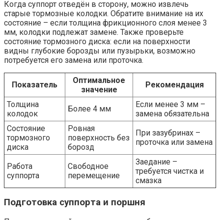
Когда суппорт отведён в сторону, можно извлечь
старые тормозные колодки. Обратите внимание на их
состояние – если толщина фрикционного слоя менее 3
мм, колодки подлежат замене. Также проверьте
состояние тормозного диска: если на поверхности
видны глубокие борозды или пузырьки, возможно
потребуется его замена или проточка.
Оптимальное
Показатель
Рекомендация
значение
Толщина
Если менее 3 мм –
Более 4 мм
колодок
замена обязательна
Состояние
Ровная
При зазубринах –
тормозного
поверхность без
проточка или замена
диска
борозд
Заедание –
Работа
Свободное
требуется чистка и
суппорта
перемещение
смазка
Подготовка суппорта и поршня