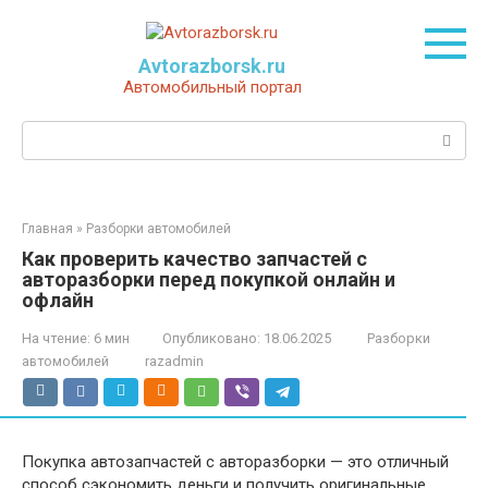
Перейти
к
контенту
Avtorazborsk.ru
Автомобильный портал
Поиск:
Главная
»
Разборки автомобилей
Как проверить качество запчастей с
авторазборки перед покупкой онлайн и
офлайн
На чтение:
6 мин
Опубликовано:
18.06.2025
Разборки
автомобилей
razadmin
Покупка автозапчастей с авторазборки — это отличный
способ сэкономить деньги и получить оригинальные