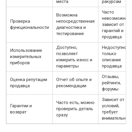
места
ракурсам
Часто
Возможна
невозможна,
Проверка
непосредственная
зависит от
функциональности
диагностика и
гарантий и
тестирование
продавца
Доступно,
Недоступно,
Использование
позволяет
только
измерительных
измерить износ и
описание
приборов
параметры
продавца
Отзывы,
Оценка репутации
Отчет об опыте и
рейтинги,
продавца
рекомендации
форумы
Зависит от
Часто есть, можно
Гарантии и
условий,
проверить деталь
возврат
требует
сразу
внимательнос